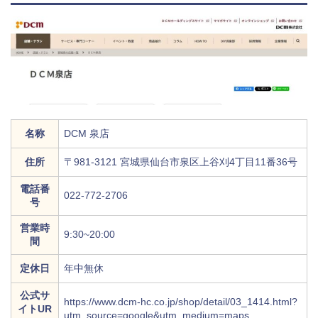
名称
DCM 泉店
住所
〒981-3121 宮城県仙台市泉区上谷刈4丁目11番36号
電話番
022-772-2706
号
営業時
9:30~20:00
間
定休日
年中無休
公式サ
https://www.dcm-hc.co.jp/shop/detail/03_1414.html?
イトUR
utm_source=google&utm_medium=maps