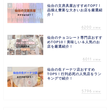
8
仙台の文房具屋おすすめTOP7！
品揃え豊富な大きいお店を厳選紹
介！
6200
view
9
仙台のチョコレート専門店おすす
めTOP10！美味しい＆人気のお
店を厳選紹介！
6011
view
10
仙台の生ドーナツ店おすすめ
TOP5！行列必死の人気店をラン
キングで紹介！
5796
view