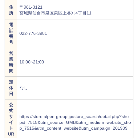
住
〒981-3121
所
宮城県仙台市泉区泉区上谷刈4丁目11
電
話
022-776-3981
番
号
営
業
10:00~21:00
時
間
定
休
なし
日
公
式
サ
https://store.alpen-group.jp/store_search/detail.php?sho
イ
pid=7515&utm_source=GMB&utm_medium=website_sho
ト
p_7515&utm_content=website&utm_campaign=201909
UR