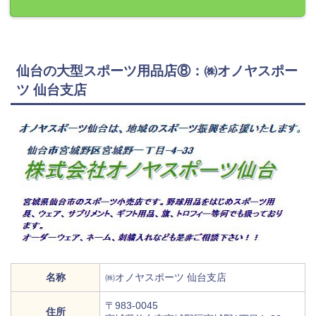
仙台の大型スポーツ用品店⑧：㈱オノヤスポー
ツ 仙台支店
名称
㈱オノヤスポーツ 仙台支店
〒983-0045
住所